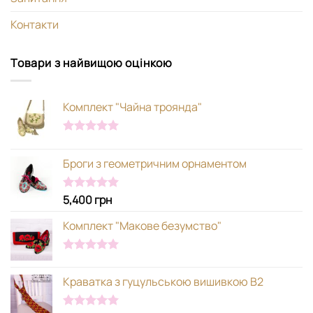
Контакти
Товари з найвищою оцінкою
Комплект "Чайна троянда"
Оцінено в
5.00
з 5
Броги з геометричним орнаментом
5,400
грн
Оцінено в
5.00
з 5
Комплект "Макове безумство"
Оцінено в
5.00
з 5
Краватка з гуцульською вишивкою В2