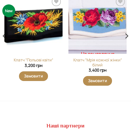
Додати
Додати
New
виріб у
виріб у
вибране
вибране
На замовлення
Клатч “Мрія кожної жінки”
Клатч “Польові квіти”
білий
3,200
грн
3,400
грн
Замовити
Замовити
Наші партнери