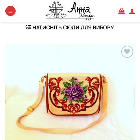
Skip
to
content
НАТИСНІТЬ СЮДИ ДЛЯ ВИБОРУ
Додати
виріб у
вибране