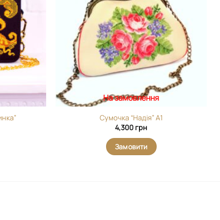
На замовлення
инка”
Сумочка “Надія” А1
4,300
грн
Замовити