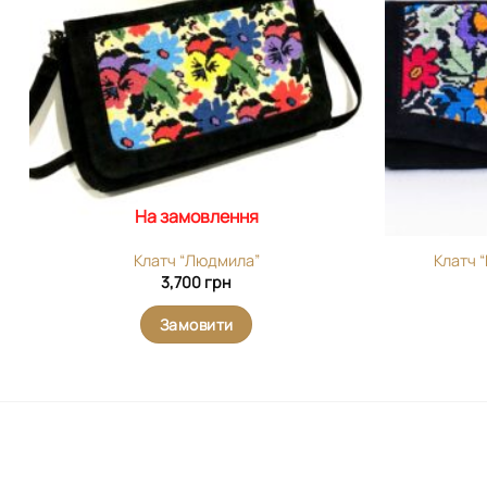
На замовлення
Клатч “Людмила”
Клатч 
3,700
грн
Замовити