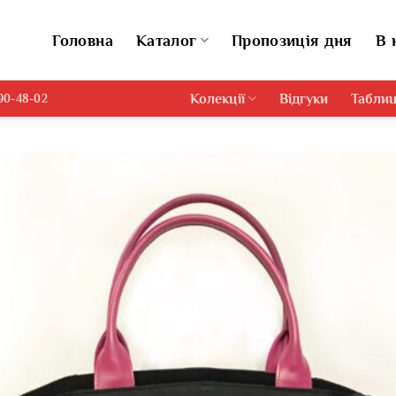
Головна
Каталог
Пропозиція дня
В 
Колекції
Відгуки
Таблиц
690-48-02