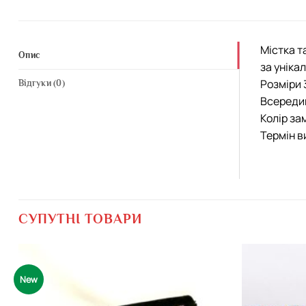
Містка т
Опис
за уніка
Розміри 
Відгуки (0)
Всередин
Колір за
Термін в
СУПУТНІ ТОВАРИ
New
Додати
виріб у
вибране