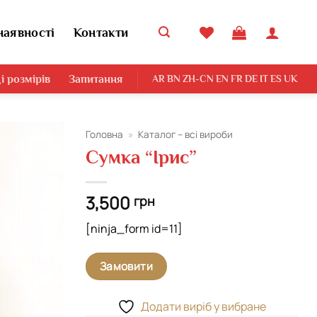
наявності
Контакти
і розмірів
Запитання
AR
BN
ZH-CN
EN
FR
DE
IT
ES
UK
Головна
»
Каталог – всі вироби
Сумка “Ірис”
Додати
виріб у
вибране
3,500
грн
[ninja_form id=11]
Замовити
Додати виріб у вибране