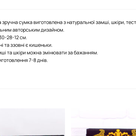
а зручна сумка виготовлена з натуральної замші, шкіри, 
льним авторським дизайном.
30-28-12 см.
і та ззовні є кишеньки.
мші та шкіри можна змінювати за бажанням.
иготовлення 7-8 днів.
Додати
виріб у
вибране