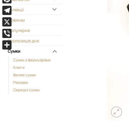
Pinterest
Колекціі
Telegram
Новинки
Популярне
X
Пропозиція дня
Viber
Сумки
Поділитися
Cумки з фермуарами
Kлатчі
Великі сумки
Рюкзаки
Середні сумки