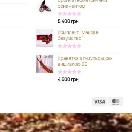
орнаментом
5,400
грн
Оцінено в
5.00
з 5
Комплект "Макове
безумство"
Оцінено в
Краватка з гуцульською
5.00
з 5
вишивкою В2
4,500
грн
Оцінено в
5.00
з 5
Visa
Mast