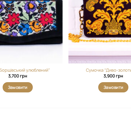
“Борщівський улюблений”
Сумочка “Диво-золот
3,700
грн
3,900
грн
Замовити
Замовити