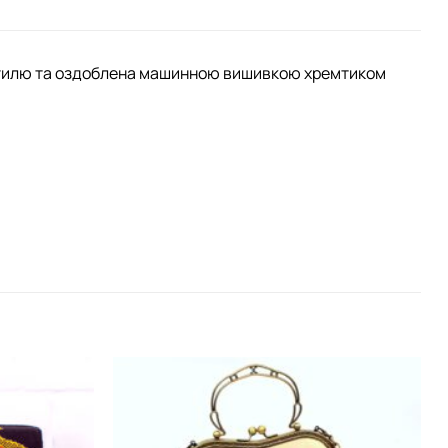
тестилю та оздоблена машинною вишивкою хремтиком
Додати
Додати
виріб у
виріб у
вибране
вибране