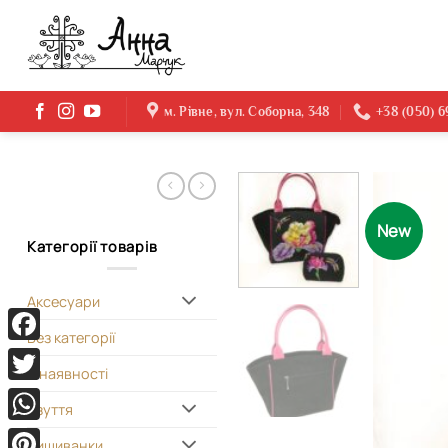
Skip
to
content
м. Рівне, вул. Соборна, 348
+38 (050) 
New
Категорії товарів
Аксесуари
Без категорії
Facebook
В наявності
Twitter
Взуття
WhatsApp
Вишиванки