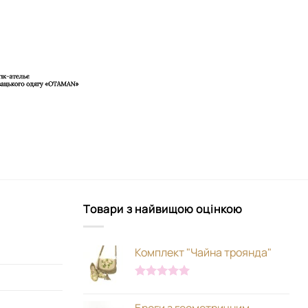
Товари з найвищою оцінкою
Комплект "Чайна троянда"
Оцінено в
5.00
з 5
Броги з геометричним