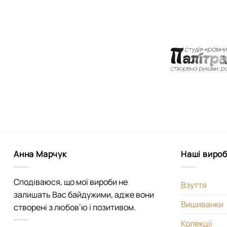
Анна Марчук
Наші виро
Сподіваюся, що мої вироби не
Взуття
залишать Вас байдужими, адже вони
Вишиванки
створені з любов’ю і позитивом.
Колекціі