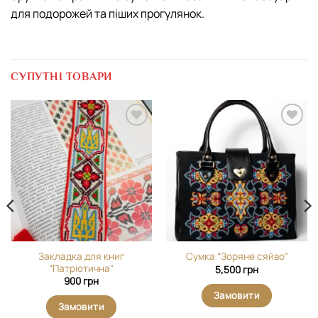
для подорожей та піших прогулянок.
СУПУТНІ ТОВАРИ
Додати
Додати
виріб у
виріб у
вибране
вибране
Закладка для книг
Сумка “Зоряне сяйво”
“Патріотична”
5,500
грн
900
грн
Замовити
Замовити