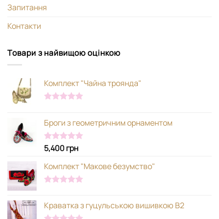
Запитання
Контакти
Товари з найвищою оцінкою
Комплект "Чайна троянда"
Оцінено в
5.00
з 5
Броги з геометричним орнаментом
5,400
грн
Оцінено в
5.00
з 5
Комплект "Макове безумство"
Оцінено в
5.00
з 5
Краватка з гуцульською вишивкою В2