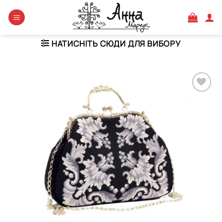
Skip
to
content
НАТИСНІТЬ СЮДИ ДЛЯ ВИБОРУ
Додати
виріб у
вибране