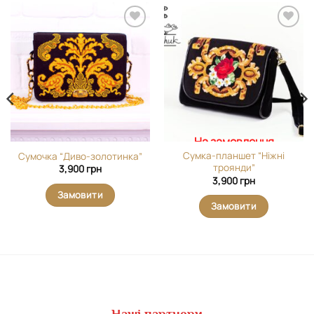
Додати
Додати
виріб у
виріб у
вибране
вибране
На замовлення
Сумка-планшет “Ніжні
Сумочка “Диво-золотинка”
троянди”
3,900
грн
3,900
грн
Замовити
Замовити
Наші партнери