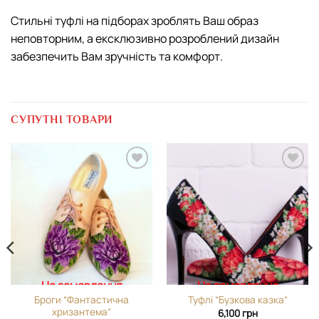
Стильні туфлі на підборах зроблять Ваш образ
неповторним, а ексклюзивно розроблений дизайн
забезпечить Вам зручність та комфорт.
СУПУТНІ ТОВАРИ
Додати
Додати
виріб у
виріб у
вибране
вибране
На замовлення
На замовлення
Броги “Фантастична
Туфлі “Бузкова казка”
хризантема”
6,100
грн