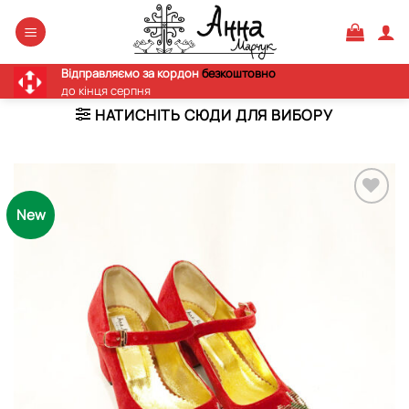
Skip
to
content
Відправляємо за кордон
безкоштовно
до кінця серпня
НАТИСНІТЬ СЮДИ ДЛЯ ВИБОРУ
New
Додати
виріб у
вибране