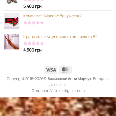
5,400
грн
Оцінено в
5.00
з 5
Комплект "Макове безумство"
Оцінено в
5.00
з 5
Краватка з гуцульською вишивкою В2
4,500
грн
Оцінено в
5.00
з 5
Visa
MasterCard
Copyright 2015-2026©
Вишиванки
Анни Марчук
. Всі права
захищені.
Створено Vittoldx@gmail.com