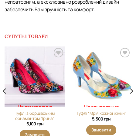
неповторним, а ексклюзивно розроблений дизайн
забезпечить Вам зручність та комфорт.
СУПУТНІ ТОВАРИ
Додати
Додати
виріб у
виріб у
вибране
вибране
На замовлення
На замовлення
Туфлі з борщівським
Туфлі “Мрія кожної жінки”
орнаментом “Ірина”
5,500
грн
6,100
грн
Замовити
Замовити