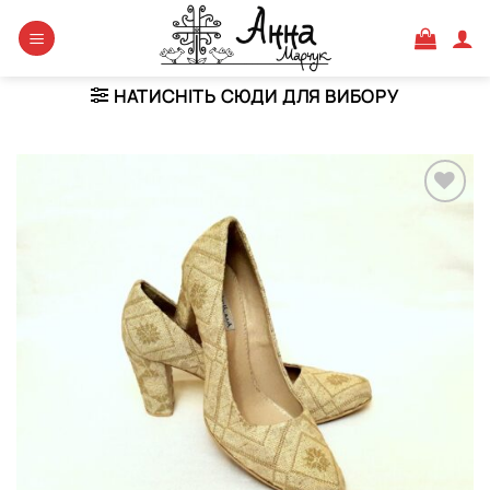
Skip
to
content
НАТИСНІТЬ СЮДИ ДЛЯ ВИБОРУ
Додати
виріб у
вибране