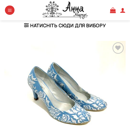
Skip
to
content
НАТИСНІТЬ СЮДИ ДЛЯ ВИБОРУ
Додати
виріб у
вибране