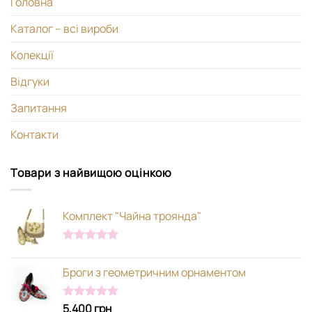
Головна
Каталог – всі вироби
Колекції
Відгуки
Запитання
Контакти
Товари з найвищою оцінкою
Комплект "Чайна троянда"
Оцінено в
5.00
з 5
Броги з геометричним орнаментом
5,400
грн
Оцінено в