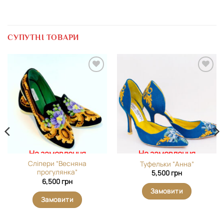
СУПУТНІ ТОВАРИ
Додати
Додати
виріб у
виріб у
вибране
вибране
На замовлення
На замовлення
Сліпери “Весняна
Туфельки “Анна”
прогулянка”
5,500
грн
6,500
грн
Замовити
Замовити