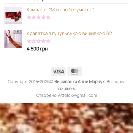
5.00
з 5
Комплект "Макове безумство"
Оцінено в
5.00
з 5
Краватка з гуцульською вишивкою В2
4,500
грн
Оцінено в
5.00
з 5
Visa
MasterCard
Copyright 2015-2026©
Вишиванки
Анни Марчук
. Всі права
захищені.
Створено Vittoldx@gmail.com