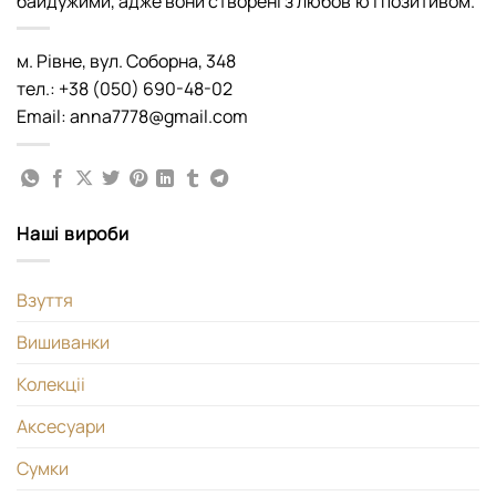
байдужими, адже вони створені з любов’ю і позитивом.
м. Рівне, вул. Соборна, 348
тел.: +38 (050) 690-48-02
Email: anna7778@gmail.com
Наші вироби
Взуття
Вишиванки
Колекціі
Аксесуари
Сумки