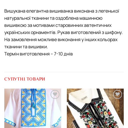
Вишукана елегантна вишиванка виконана з легенької
натуральної тканини та оздоблена машинною
вишивкою за мотивами старовинних автентичних
українських орнаментів. Рукав виготовлений з шифону.
На замовлення можливе виконання у інших кольорах
тканини та вишивки.
Термін виготовлення – 7-10 днів
СУПУТНІ ТОВАРИ
Додати
Додати
виріб у
виріб у
вибране
вибране