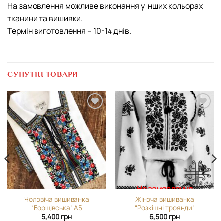
На замовлення можливе виконання у інших кольорах
тканини та вишивки.
Термін виготовлення – 10-14 днів.
СУПУТНІ ТОВАРИ
Додати
Додати
виріб у
виріб у
вибране
вибране
На замовлення
Чоловіча вишиванка
Жіноча вишиванка
“Борщівська” А5
“Розкішні троянди”
5,400
грн
6,500
грн