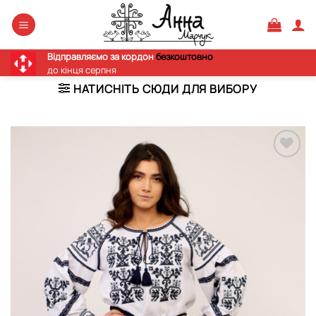
Skip
to
content
Відправляємо за кордон
безкоштовно
до кінця серпня
НАТИСНІТЬ СЮДИ ДЛЯ ВИБОРУ
Додати
виріб у
вибране