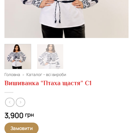
Головна
»
Каталог – всі вироби
Вишиванка “Птаха щастя” С1
3,900
грн
Замовити