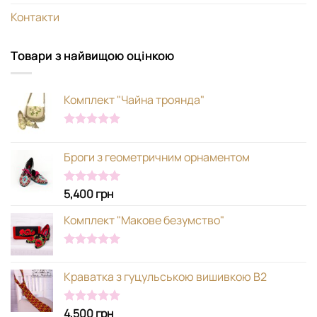
Контакти
Товари з найвищою оцінкою
Комплект "Чайна троянда"
Оцінено в
5.00
з 5
Броги з геометричним орнаментом
5,400
грн
Оцінено в
5.00
з 5
Комплект "Макове безумство"
Оцінено в
5.00
з 5
Краватка з гуцульською вишивкою В2
4,500
грн
Оцінено в