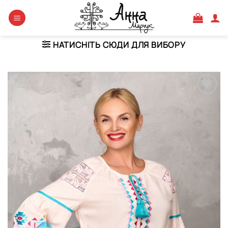
Skip
to
content
НАТИСНІТЬ СЮДИ ДЛЯ ВИБОРУ
Додати
виріб у
вибране