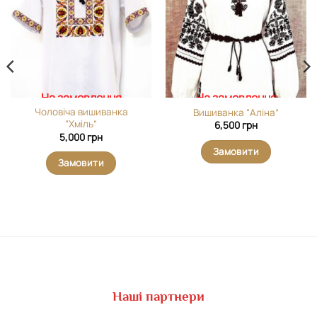
виріб у
виріб у
вибране
вибране
На замовлення
На замовлення
Чоловіча вишиванка
Вишиванка “Аліна”
“Хміль”
6,500
грн
5,000
грн
Замовити
Замовити
Наші партнери