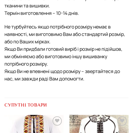
тканини та вишивки.
Термін виготовлення – 10-14 днів.
Не турбуйтесь якщо потрібного розміру немає в
наявності, ми виготовимо Вам або стандартий розмір,
або по Ваших мірках.
Якщо Ви придбали готовий виріб і розмір не підійшов,
ми обміняємо або виготовимо іншу вишиванку
потрібного розміру.
Якщо Ви не впевнені щодо розміру – звертайтеся до
нас, ми завжди раді Вам допомогти.
СУПУТНІ ТОВАРИ
Додати
Додати