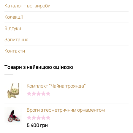
Каталог – всі вироби
Колекції
Відгуки
Запитання
Контакти
Товари з найвищою оцінкою
Комплект "Чайна троянда"
Оцінено в
5.00
з 5
Броги з геометричним орнаментом
5,400
грн
Оцінено в
5.00
з 5