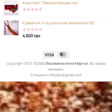
Комплект "Макове безумство"
Оцінено в
5.00
з 5
Краватка з гуцульською вишивкою В2
4,500
грн
Оцінено в
5.00
з 5
Visa
MasterCard
Copyright 2015-2026©
Вишиванки
Анни Марчук
. Всі права
захищені.
Створено Vittoldx@gmail.com