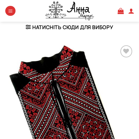
Skip
to
content
НАТИСНІТЬ СЮДИ ДЛЯ ВИБОРУ
Додати
виріб у
вибране