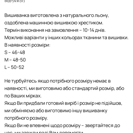
Відгуки (0)
Вишиванка виготовлена з натурального льону,
оздоблена машинною вишивкою хрестиком.
Термін виконання на замовлення – 10-14 днів.
Можливі варіанти у інших кольорах тканини та вишивки.
В наявності розміри:
S – 46-48
М – 48-50
L – 50-52
Не турбуйтесь якщо потрібного розміру немає в
наявності, ми виготовимо або стандартий розмір, або
по Ваших мірках.
Якщо Ви придбали готовий виріб і розмір не підійшов,
ми обміняємо або виготовимо іншу вишиванку
потрібного розміру.
Якщо Ви не впевнені щодо розміру – звертайтеся до
нас, ми завжди раді Вам допомогти.