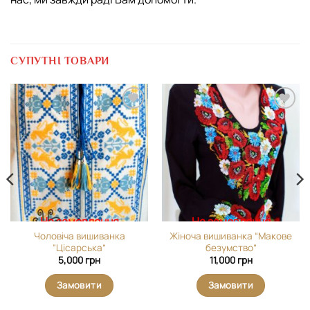
СУПУТНІ ТОВАРИ
Додати
Додати
виріб у
виріб у
вибране
вибране
На замовлення
На замовлення
Чоловіча вишиванка
Жіноча вишиванка “Макове
“Цісарська”
безумство”
5,000
грн
11,000
грн
Замовити
Замовити