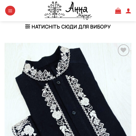
Skip
to
content
НАТИСНІТЬ СЮДИ ДЛЯ ВИБОРУ
Додати
виріб у
вибране