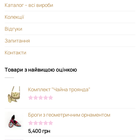
Каталог – всі вироби
Колекції
Відгуки
Запитання
Контакти
Товари з найвищою оцінкою
Комплект "Чайна троянда"
Оцінено в
5.00
з 5
Броги з геометричним орнаментом
5,400
грн
Оцінено в
5.00
з 5