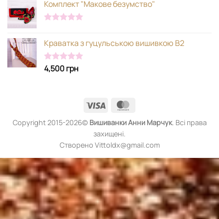
Комплект "Макове безумство"
Оцінено в
5.00
з 5
Краватка з гуцульською вишивкою В2
4,500
грн
Оцінено в
5.00
з 5
Visa
MasterCard
Copyright 2015-2026©
Вишиванки
Анни Марчук
. Всі права
захищені.
Створено Vittoldx@gmail.com