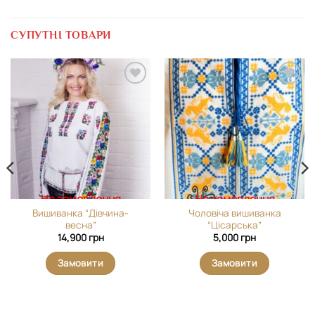
СУПУТНІ ТОВАРИ
Додати
Додати
виріб у
виріб у
вибране
вибране
На замовлення
На замовлення
Вишиванка “Дівчина-
Чоловіча вишиванка
весна”
“Цісарська”
14,900
грн
5,000
грн
Замовити
Замовити