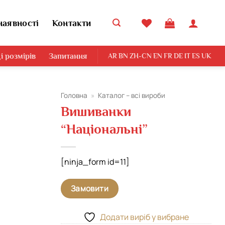
наявності
Контакти
і розмірів
Запитання
AR
BN
ZH-CN
EN
FR
DE
IT
ES
UK
Головна
»
Каталог – всі вироби
Вишиванки
“Національні”
[ninja_form id=11]
Замовити
Додати виріб у вибране