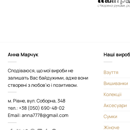
Анна Марчук
Наші виро
Сподіваюся, що мої вироби не
Взуття
залишать Вас байдужими, адже вони
Вишиванки
створені з любов’ю і позитивом.
Колекціі
м. Рівне, вул. Соборна, 348
Аксесуари
тел.: +38 (050) 690-48-02
Email: anna7778@gmail.com
Сумки
Жіноче