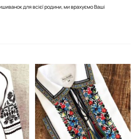
ишиванок для всієї родини, ми врахуємо Ваші
Додати
Додати
виріб у
виріб у
вибране
вибране