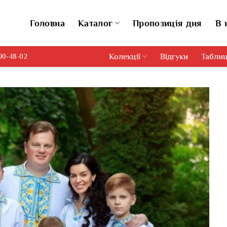
Головна
Каталог
Пропозиція дня
В 
Колекції
Відгуки
Таблиц
690-48-02
Додати
виріб у
вибране