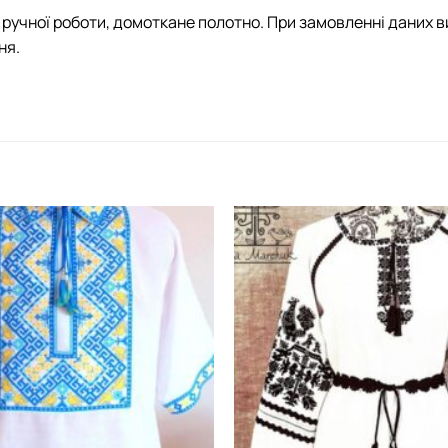
ручної роботи, домоткане полотно. При замовленні даних в
ня.
Додати
виріб у
вибране