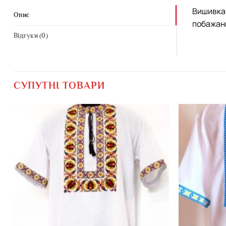
Вишивка 
Опис
побажан
Відгуки (0)
СУПУТНІ ТОВАРИ
Додати
виріб у
вибране