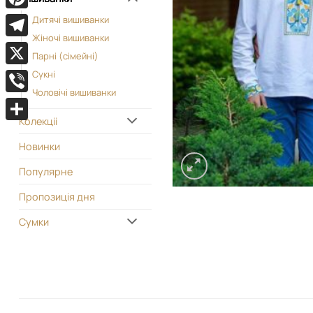
Pinterest
Дитячі вишиванки
Жіночі вишиванки
Telegram
Парні (сімейні)
X
Сукні
Чоловічі вишиванки
Viber
Колекціі
Поділитися
Новинки
Популярне
Пропозиція дня
Сумки