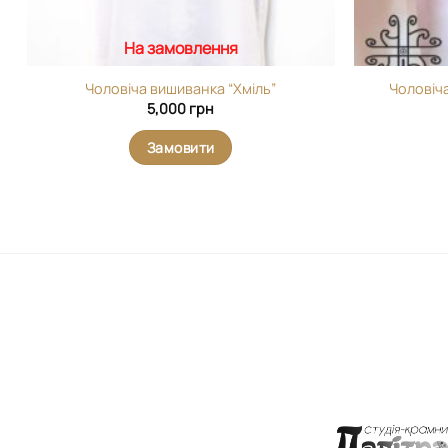
На замовлення
Чоловіча вишиванка “Хміль”
Чоловіч
5,000
грн
Замовити