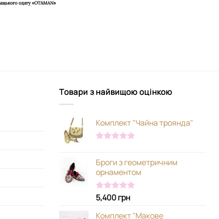
Товари з найвищою оцінкою
Комплект "Чайна троянда"
Оцінено в
5.00
з 5
Броги з геометричним
орнаментом
5,400
грн
Оцінено в
5.00
з 5
Комплект "Макове