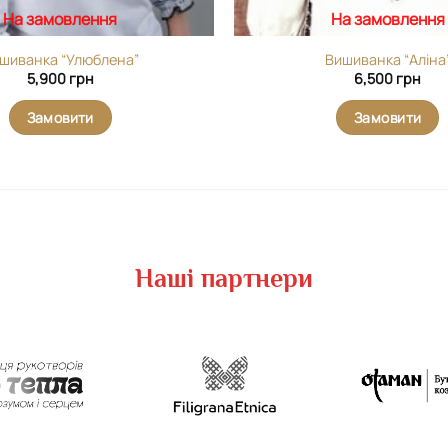
На замовлення
На замовлення
шиванка “Улюблена”
Вишиванка “Аліна
5,900
грн
6,500
грн
Замовити
Замовити
Наші партнери