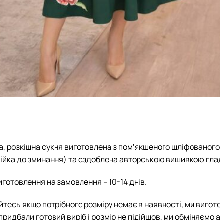
, розкішна сукня виготовлена з помʼякшеного шліфованого
тійка до зминання) та оздоблена авторською вишивкою гла
иготовлення на замовлення – 10-14 днів.
йтесь якщо потрібного розміру немає в наявності, ми вигот
придбали готовий виріб і розмір не підійшов, ми обміняємо 