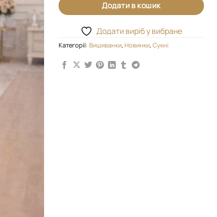
Додати в кошик
Додати виріб у вибране
Категорії:
Вишиванки
,
Новинки
,
Сукні