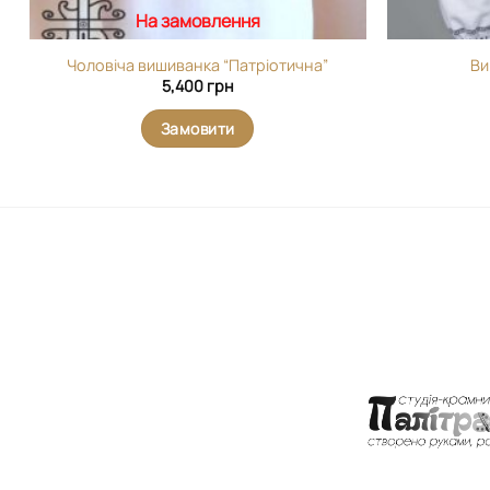
На замовлення
Чоловіча вишиванка “Патріотична”
Ви
5,400
грн
Замовити