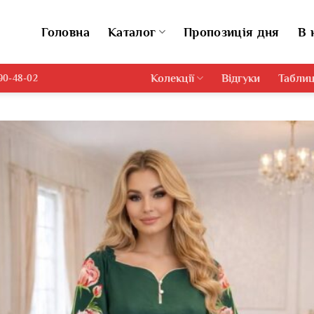
Головна
Каталог
Пропозиція дня
В 
Колекції
Відгуки
Таблиц
690-48-02