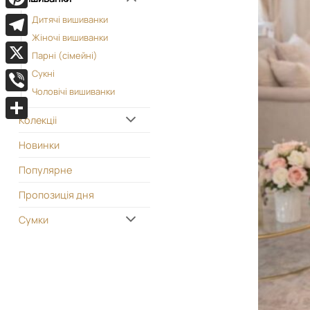
Pinterest
Дитячі вишиванки
Жіночі вишиванки
Telegram
Парні (сімейні)
X
Сукні
Чоловічі вишиванки
Viber
Колекціі
Поділитися
Новинки
Популярне
Пропозиція дня
Сумки