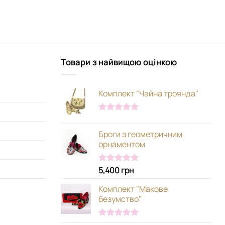
Товари з найвищою оцінкою
Комплект "Чайна троянда"
Оцінено в
5.00
з 5
Броги з геометричним
орнаментом
5,400
грн
Оцінено в
5.00
з 5
Комплект "Макове
безумство"
Оцінено в