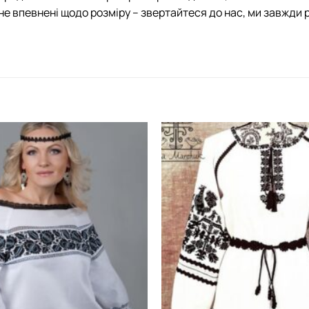
не впевнені щодо розміру – звертайтеся до нас, ми завжди 
Додати
виріб у
вибране