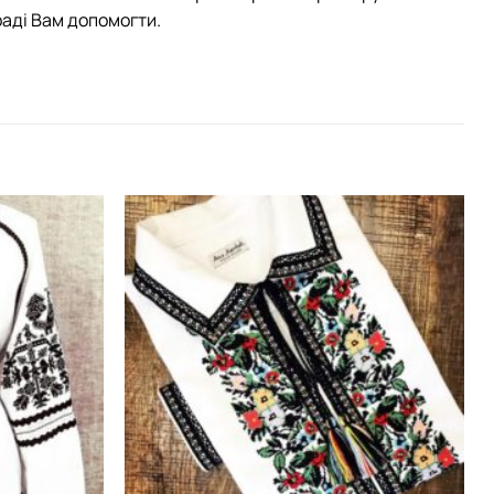
раді Вам допомогти.
Додати
Додати
виріб у
виріб у
вибране
вибране