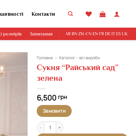
наявності
Контакти
і розмірів
Запитання
AR
BN
ZH-CN
EN
FR
DE
IT
ES
UK
Головна
»
Каталог – всі вироби
Сукня “Райський сад”
Додати
зелена
виріб у
вибране
6,500
грн
Замовити
Сукня "Райський сад" зелена кількість