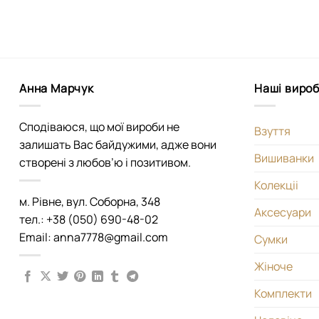
Анна Марчук
Наші виро
Сподіваюся, що мої вироби не
Взуття
залишать Вас байдужими, адже вони
Вишиванки
створені з любов’ю і позитивом.
Колекціі
м. Рівне, вул. Соборна, 348
Аксесуари
тел.: +38 (050) 690-48-02
Email: anna7778@gmail.com
Сумки
Жіноче
Комплекти