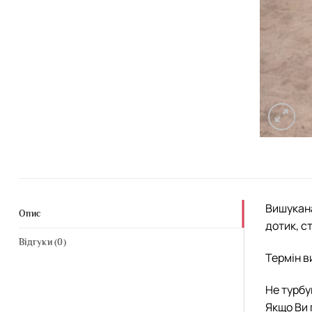
Вишукана
Опис
дотик, с
Відгуки (0)
Термін в
Не турбу
Якщо Ви 