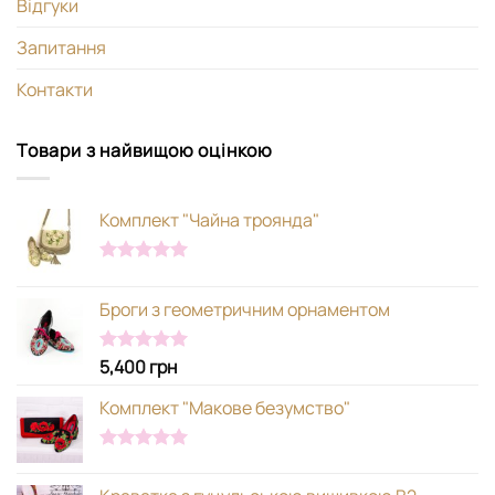
Відгуки
Запитання
Контакти
Товари з найвищою оцінкою
Комплект "Чайна троянда"
Оцінено в
5.00
з 5
Броги з геометричним орнаментом
5,400
грн
Оцінено в
5.00
з 5
Комплект "Макове безумство"
Оцінено в
5.00
з 5