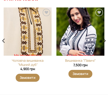
Додати
Додати
виріб у
виріб у
вибране
вибране
На замовлення
На замовлення
Чоловіча вишиванка
Вишиванка “Павичі”
“Міцний дуб”
7,500
грн
4,900
грн
Замовити
Замовити