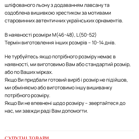
шліфованого льону з додаванням лавсану та
оздоблена вишивкою хрестиком за мотивами
старовинних автентичних українських орнаментів.
В наявності розміри M(46-48), L(50-52)
Термін виготовлення інших розмрів – 10-14 днів.
Не турбуйтесь якщо потрібного розміру немає в
наявності, ми виготовимо Вам або стандартий розмір,
або по Ваших мірках.
Якщо Ви придбали готовий виріб і розмір не підійшов,
ми обміняємо або виготовимо іншу вишиванку
потрібного розміру.
Якщо Ви не впевнені щодо розміру – звертайтеся до
нас, ми завжди раді Вам допомогти.
СУПУТНІ ТОВАРИ