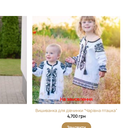
Додати
Додати
виріб у
виріб у
вибране
вибране
На замовлення
Вишиванка для дівчинки “Чарівна пташка”
4,700
грн
Замовити