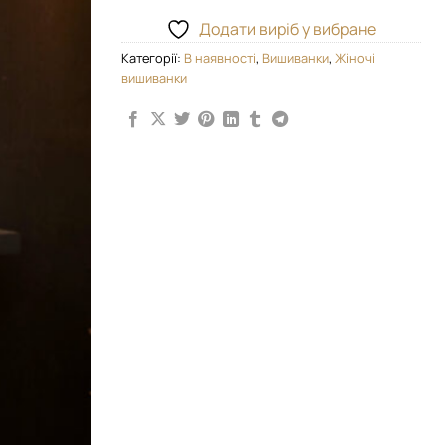
Додати виріб у вибране
Категорії:
В наявності
,
Вишиванки
,
Жіночі
вишиванки