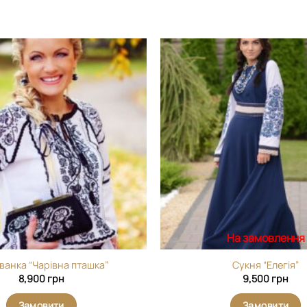
Додати
виріб у
вибране
На замовлення
ванка “Чарівна пташка”
Сукня “Елегія”
8,900
грн
9,500
грн
Замовити
Замовити