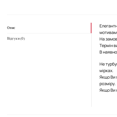
Елегантн
Опис
мотивами
На замов
Відгуки (0)
Термін в
В наявно
Не турбу
мірках.
Якщо Ви 
розміру.
Якщо Ви 