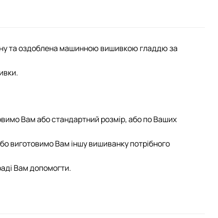
ону та оздоблена машинною вишивкою гладдю за
ивки.
овимо Вам або стандартний розмір, або по Ваших
 або виготовимо Вам іншу вишиванку потрібного
раді Вам допомогти.