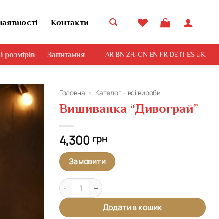
наявності
Контакти
і розмірів
Запитання
AR
BN
ZH-CN
EN
FR
DE
IT
ES
UK
Головна
»
Каталог – всі вироби
Вишиванка “Дивограй”
Додати
виріб у
вибране
4,300
грн
Замовити
Вишиванка "Дивограй" кількість
Додати в кошик