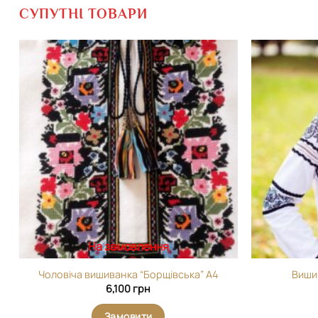
СУПУТНІ ТОВАРИ
Додати
виріб у
вибране
На замовлення
Чоловіча вишиванка “Борщівська” А4
Виши
6,100
грн
Замовити