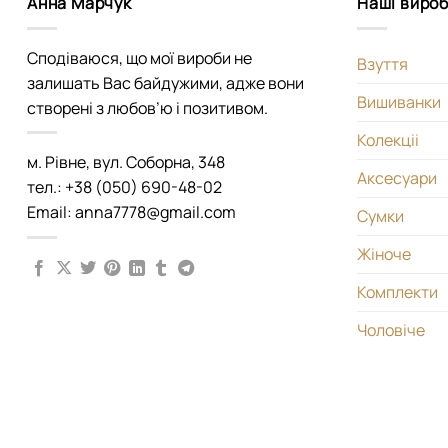
Анна Марчук
Наші виро
Сподіваюся, що мої вироби не
Взуття
залишать Вас байдужими, адже вони
Вишиванки
створені з любов’ю і позитивом.
Колекціі
м. Рівне, вул. Соборна, 348
Аксесуари
тел.: +38 (050) 690-48-02
Email: anna7778@gmail.com
Сумки
Жіноче
Комплекти
Чоловіче