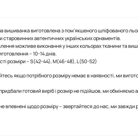
а вишиванка виготовлена з пом’якшеного шліфованого ль
 старовинних автентичних українських орнаментів.
лення можливе виконання у інших кольорах тканини та виш
иготовлення – 10-14 днів.
сті розміри – S(42-44), M(46-48), L(50-52)
йтесь якщо потрібного розміру немає в наявності, ми вигот
придбали готовий виріб і розмір не підійшов, ми обміняємо
не впевнені щодо розміру – звертайтеся до нас, ми завжди 