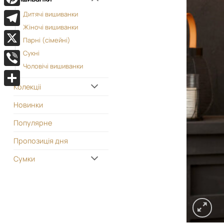
Pinterest
Дитячі вишиванки
Жіночі вишиванки
Telegram
Парні (сімейні)
X
Сукні
Чоловічі вишиванки
Viber
Колекціі
Поділитися
Новинки
Популярне
Пропозиція дня
Сумки