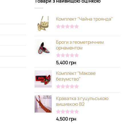
Товари з найвищою оцінкою
Комплект "Чайна троянда"
Оцінено в
5.00
з 5
Броги з геометричним
орнаментом
5,400
грн
Оцінено в
5.00
з 5
Комплект "Макове
безумство"
Оцінено в
Краватка з гуцульською
5.00
з 5
вишивкою В2
4,500
грн
Оцінено в
5.00
з 5