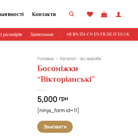
наявності
Контакти
і розмірів
Запитання
AR
BN
ZH-CN
EN
FR
DE
IT
ES
UK
Головна
»
Каталог – всі вироби
Босоніжки
Додати
“Вікторіанські”
виріб у
вибране
5,000
грн
[ninja_form id=11]
Замовити