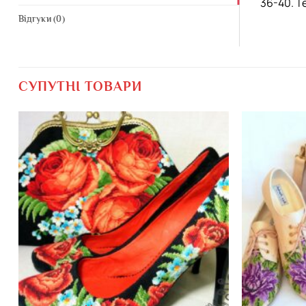
36-40. Т
Відгуки (0)
СУПУТНІ ТОВАРИ
Додати
виріб у
вибране