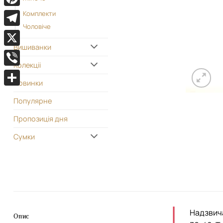
Pinterest
Комплекти
Чоловіче
Telegram
Вишиванки
X
Колекціі
Viber
Новинки
Поділитися
Популярне
Пропозиція дня
Сумки
Надзвича
Опис