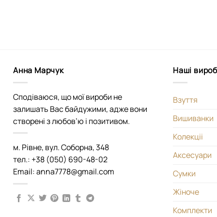
Анна Марчук
Наші виро
Сподіваюся, що мої вироби не
Взуття
залишать Вас байдужими, адже вони
Вишиванки
створені з любов’ю і позитивом.
Колекціі
м. Рівне, вул. Соборна, 348
Аксесуари
тел.: +38 (050) 690-48-02
Email: anna7778@gmail.com
Сумки
Жіноче
Комплекти