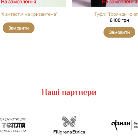
На замовлення
На замовлення
 “Фантастична хризантема”
Туфлі “Троянди і фіа
6,100
грн
Замовити
Замовити
Наші партнери