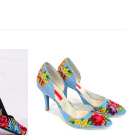
Додати
Додати
виріб у
виріб у
вибране
вибране