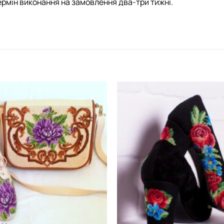
ермін виконання на замовлення два-три тижні.
Додати
виріб у
вибране