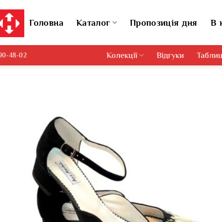
Головна
Каталог
Пропозиція дня
В 
Колекції
Відгуки
Таблиц
690-48-02