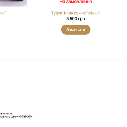
На замовлення
лки”
Туфлі “Мрія кожної жінки”
5,500
грн
Замовити