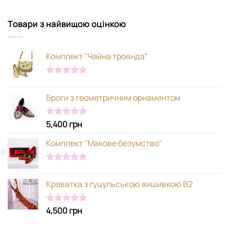
Товари з найвищою оцінкою
Комплект "Чайна троянда"
Оцінено в
5.00
з 5
Броги з геометричним орнаментом
5,400
грн
Оцінено в
5.00
з 5
Комплект "Макове безумство"
Оцінено в
5.00
з 5
Краватка з гуцульською вишивкою В2
4,500
грн
Оцінено в
5.00
з 5