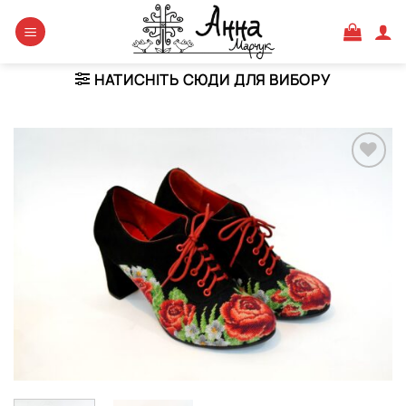
Skip
to
content
НАТИСНІТЬ СЮДИ ДЛЯ ВИБОРУ
Додати
виріб у
вибране