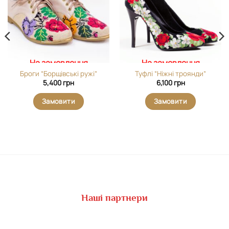
вибране
вибране
На замовлення
На замовлення
Броги “Борщівські ружі”
Туфлі “Ніжні троянди”
5,400
грн
6,100
грн
Замовити
Замовити
Наші партнери