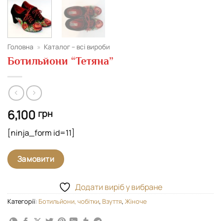
Головна
»
Каталог – всі вироби
Ботильйони “Тетяна”
6,100
грн
[ninja_form id=11]
Замовити
Додати виріб у вибране
Категорії:
Ботильйони, чобітки
,
Взуття
,
Жіноче