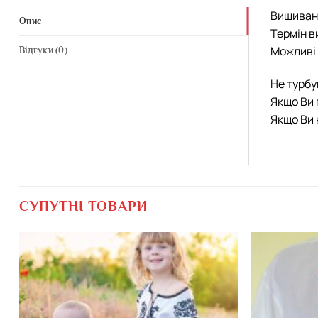
Вишиванк
Опис
Термін в
Можливі 
Відгуки (0)
Не турбу
Якщо Ви 
Якщо Ви 
СУПУТНІ ТОВАРИ
Додати
виріб у
вибране