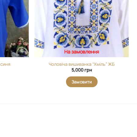
На замовлення
 синя
Чоловіча вишиванка “Хміль” ЖБ
5,000
грн
Замовити