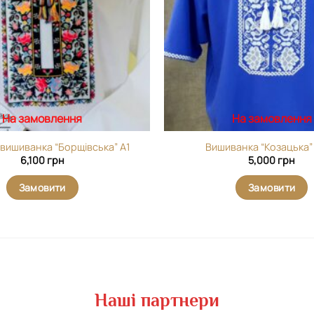
На замовлення
На замовлення
 вишиванка “Борщівська” А1
Вишиванка “Козацька”
6,100
грн
5,000
грн
Замовити
Замовити
Наші партнери