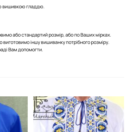
ю вишивкою гладдю.
овимо або стандартий розмір, або по Ваших мірках.
бо виготовимо іншу вишиванку потрібного розміру.
раді Вам допомогти.
Додати
Додати
виріб у
виріб у
вибране
вибране