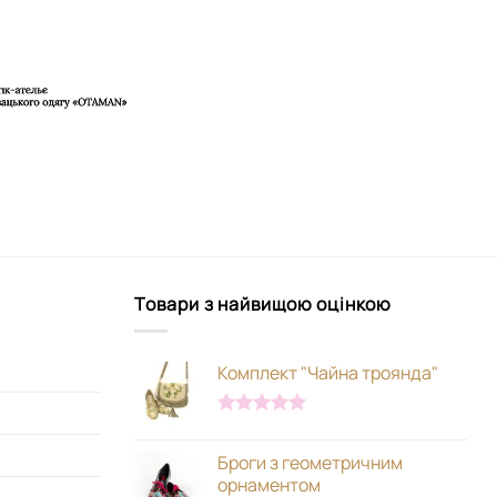
Товари з найвищою оцінкою
Комплект "Чайна троянда"
Оцінено в
5.00
з 5
Броги з геометричним
орнаментом