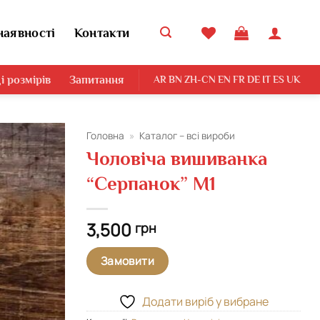
наявності
Контакти
і розмірів
Запитання
AR
BN
ZH-CN
EN
FR
DE
IT
ES
UK
Головна
»
Каталог – всі вироби
Чоловіча вишиванка
Додати
“Серпанок” М1
виріб у
вибране
3,500
грн
Замовити
Додати виріб у вибране