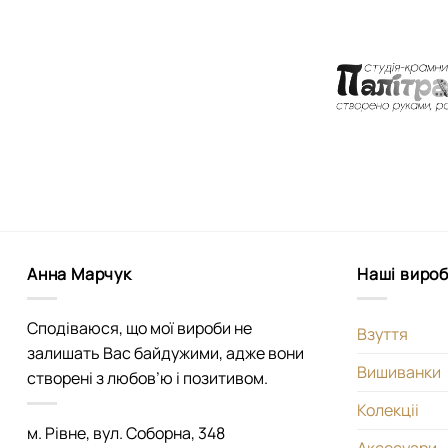
Анна Марчук
Наші виро
Сподіваюся, що мої вироби не
Взуття
залишать Вас байдужими, адже вони
Вишиванки
створені з любов’ю і позитивом.
Колекціі
м. Рівне, вул. Соборна, 348