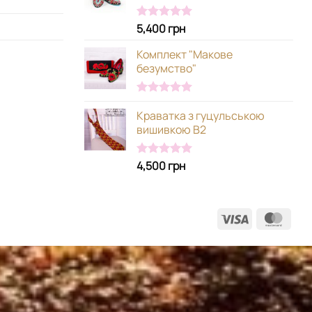
5,400
грн
Оцінено в
5.00
з 5
Комплект "Макове
безумство"
Оцінено в
Краватка з гуцульською
5.00
з 5
вишивкою В2
4,500
грн
Оцінено в
5.00
з 5
Visa
Mast