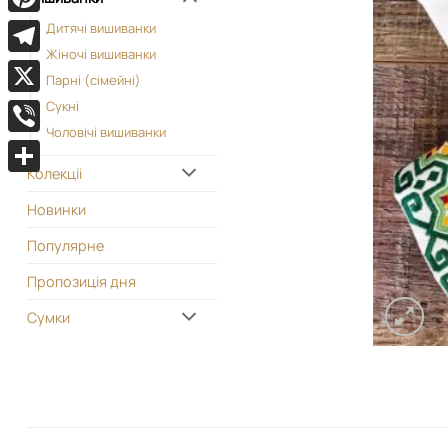
Pinterest
Дитячі вишиванки
Жіночі вишиванки
Telegram
Парні (сімейні)
X
Сукні
Чоловічі вишиванки
Viber
Колекціі
Поділитися
Новинки
Популярне
Пропозиція дня
Сумки