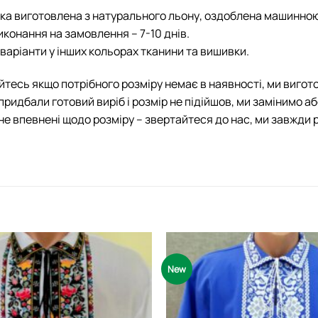
а виготовлена з натурального льону, оздоблена машинно
иконання на замовлення – 7-10 днів.
варіанти у інших кольорах тканини та вишивки.
йтесь якщо потрібного розміру немає в наявності, ми вигот
придбали готовий виріб і розмір не підійшов, ми замінимо а
не впевнені щодо розміру – звертайтеся до нас, ми завжди 
New
Додати
виріб у
вибране