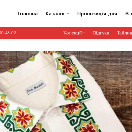
Головна
Каталог
Пропозиція дня
В 
Колекції
Відгуки
Таблиц
690-48-02