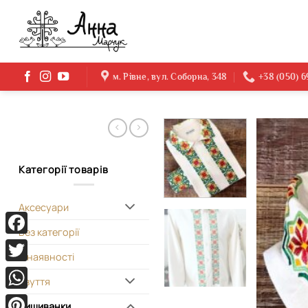
Skip
to
content
м. Рівне, вул. Соборна, 348
+38 (050) 
Категорії товарів
Аксесуари
Без категорії
Facebook
В наявності
Twitter
Взуття
WhatsApp
Вишиванки