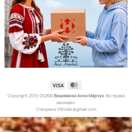
Visa
MasterCard
Copyright 2015-2026©
Вишиванки
Анни Марчук
. Всі права
захищені.
Створено Vittoldx@gmail.com