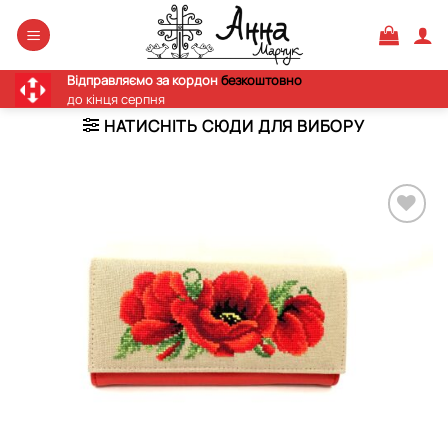
Skip
to
content
Відправляємо за кордон
безкоштовно
до кінця серпня
НАТИСНІТЬ СЮДИ ДЛЯ ВИБОРУ
Додати
виріб у
вибране