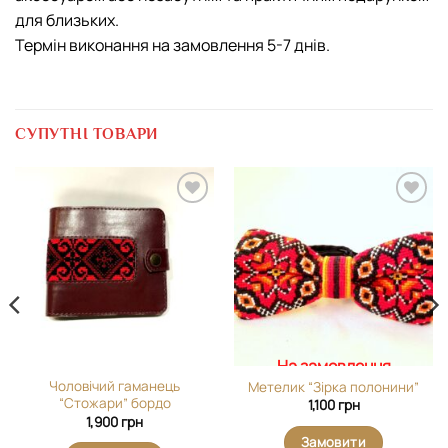
для близьких.
Термін виконання на замовлення 5-7 днів.
СУПУТНІ ТОВАРИ
Додати
Додати
виріб у
виріб у
вибране
вибране
На замовлення
Чоловічий гаманець
Метелик “Зірка полонини”
“Стожари” бордо
1,100
грн
1,900
грн
Замовити