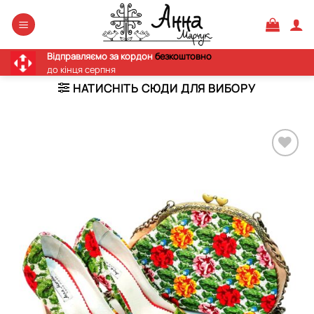
Skip
to
content
Відправляємо за кордон
безкоштовно
до кінця серпня
НАТИСНІТЬ СЮДИ ДЛЯ ВИБОРУ
Додати
виріб у
вибране