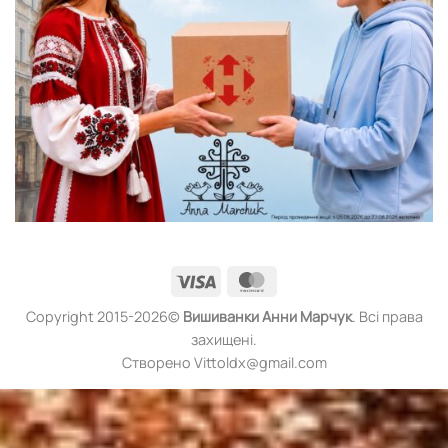
Visa
MasterCard
Copyright 2015-2026©
Вишиванки
Анни Марчук
. Всі права
захищені.
Створено Vittoldx@gmail.com