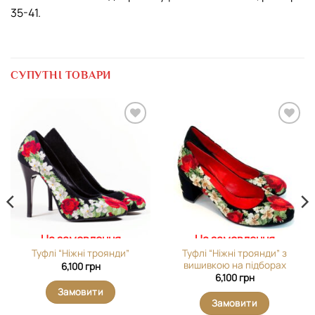
35-41.
СУПУТНІ ТОВАРИ
Додати
Додати
виріб у
виріб у
вибране
вибране
На замовлення
На замовлення
Туфлі “Ніжні троянди” з
Туфлі “Ніжні троянди”
вишивкою на підборах
6,100
грн
6,100
грн
Замовити
Замовити