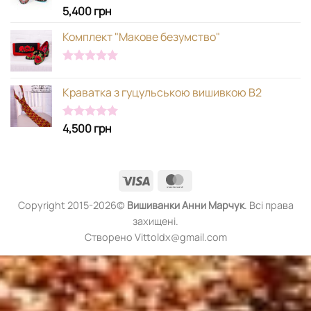
5,400
грн
Оцінено в
5.00
з 5
Комплект "Макове безумство"
Оцінено в
5.00
з 5
Краватка з гуцульською вишивкою В2
4,500
грн
Оцінено в
5.00
з 5
Visa
MasterCard
Copyright 2015-2026©
Вишиванки
Анни Марчук
. Всі права
захищені.
Створено Vittoldx@gmail.com