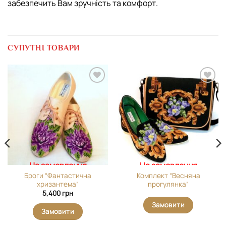
забезпечить Вам зручність та комфорт.
СУПУТНІ ТОВАРИ
Додати
Додати
виріб у
виріб у
вибране
вибране
На замовлення
На замовлення
Броги “Фантастична
Комплект “Весняна
хризантема”
прогулянка”
5,400
грн
Замовити
Замовити