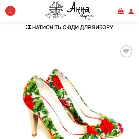
Skip
to
content
НАТИСНІТЬ СЮДИ ДЛЯ ВИБОРУ
Додати
виріб у
вибране