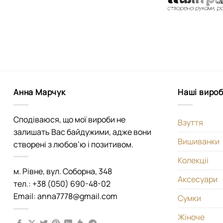
Анна Марчук
Наші виро
Сподіваюся, що мої вироби не
Взуття
залишать Вас байдужими, адже вони
Вишиванки
створені з любов’ю і позитивом.
Колекціі
м. Рівне, вул. Соборна, 348
Аксесуари
тел.: +38 (050) 690-48-02
Email: anna7778@gmail.com
Сумки
Жіноче