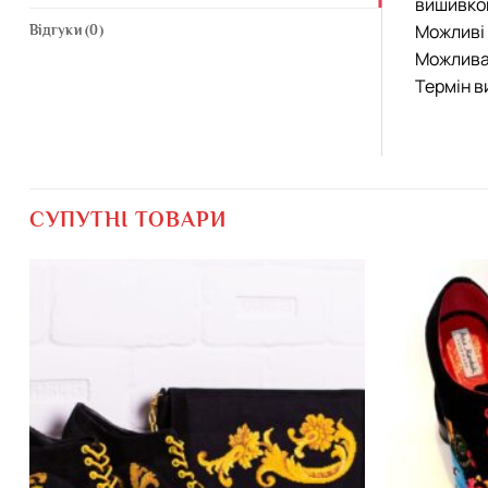
вишивкою
Можливі 
Відгуки (0)
Можлива 
Термін в
СУПУТНІ ТОВАРИ
Додати
виріб у
вибране