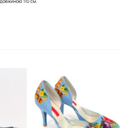
довжиною 110 см.
Додати
Додати
виріб у
виріб у
вибране
вибране