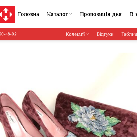
Головна
Каталог
Пропозиція дня
В 
Колекції
Відгуки
Таблиц
690-48-02