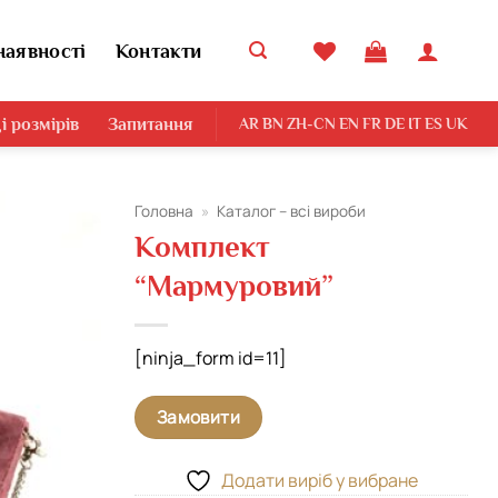
наявності
Контакти
і розмірів
Запитання
AR
BN
ZH-CN
EN
FR
DE
IT
ES
UK
Головна
»
Каталог – всі вироби
Комплект
Додати
“Мармуровий”
виріб у
вибране
[ninja_form id=11]
Замовити
Додати виріб у вибране