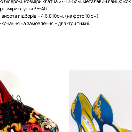
 бісером. Розміри клатча 27-12-5см, металевий ланцюжок 
розміри взуття 35-40.
висота підборів – 4,6,8,10см. (на фото 10 см)
иконання на замовлення – два-три тижні.
Додати
виріб у
вибране