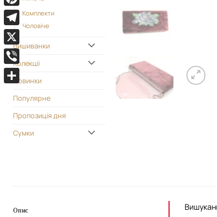
Pinterest
Комплекти
Чоловіче
Telegram
Вишиванки
X
Колекціі
Viber
Новинки
Поділитися
Популярне
Пропозиція дня
Сумки
Вишукани
Опис