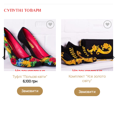
СУПУТНІ ТОВАРИ
Додати
Додати
виріб у
виріб у
вибране
вибране
На замовлення
На замовлення
Комплект “Усе золото
Туфлі “Польові квіти”
світу”
6,100
грн
Замовити
Замовити