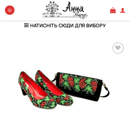
Skip
to
content
НАТИСНІТЬ СЮДИ ДЛЯ ВИБОРУ
Додати
виріб у
вибране