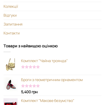
Колекції
Відгуки
Запитання
Контакти
Товари з найвищою оцінкою
Комплект "Чайна троянда"
Оцінено в
5.00
з 5
Броги з геометричним орнаментом
5,400
грн
Оцінено в
5.00
з 5
Комплект "Макове безумство"