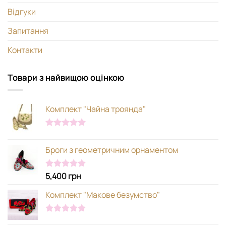
Відгуки
Запитання
Контакти
Товари з найвищою оцінкою
Комплект "Чайна троянда"
Оцінено в
5.00
з 5
Броги з геометричним орнаментом
5,400
грн
Оцінено в
5.00
з 5
Комплект "Макове безумство"
Оцінено в