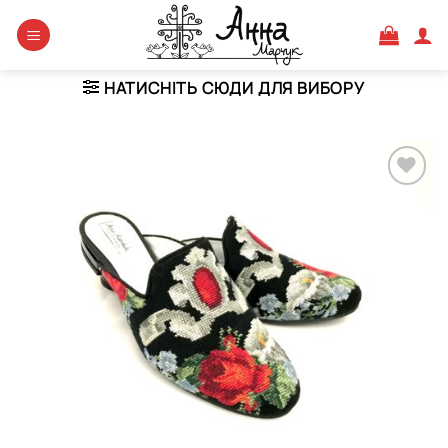
Skip
to
content
НАТИСНІТЬ СЮДИ ДЛЯ ВИБОРУ
Додати
виріб у
вибране