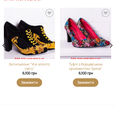
Додати
Додати
виріб у
виріб у
вибране
вибране
На замовлення
На замовлення
Ботильйони “Усе золото
Туфлі з борщівським
світу”
орнаментом “Ірина”
6,100
грн
6,100
грн
Замовити
Замовити