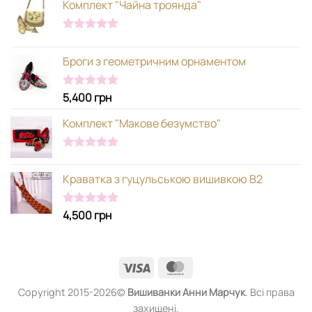
Комплект "Чайна троянда"
Оцінено в
5.00
з 5
Броги з геометричним орнаментом
5,400
грн
Оцінено в
5.00
з 5
Комплект "Макове безумство"
Оцінено в
5.00
з 5
Краватка з гуцульською вишивкою В2
4,500
грн
Оцінено в
5.00
з 5
Visa
MasterCard
Copyright 2015-2026©
Вишиванки
Анни Марчук
. Всі права
захищені.