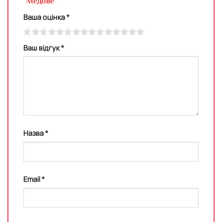
“Медове””
Ваша оцінка
*
Ваш відгук
*
Назва
*
Email
*