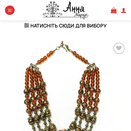
Skip
to
content
НАТИСНІТЬ СЮДИ ДЛЯ ВИБОРУ
Додати
виріб у
вибране