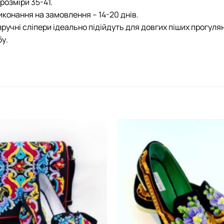
розміри 35-41.
иконання на замовлення – 14-20 днів.
зручні сліпери ідеально підійдуть для довгих піших прогу
у.
Додати
виріб у
вибране