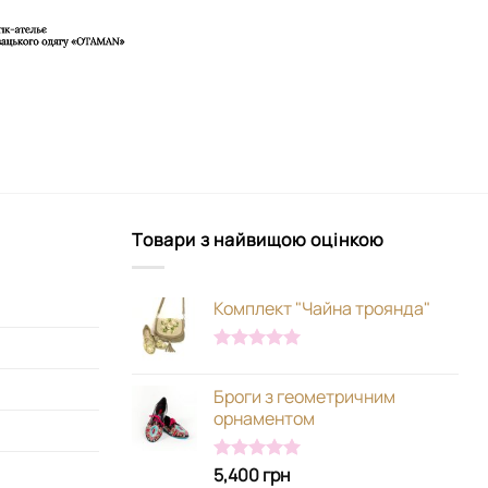
Товари з найвищою оцінкою
Комплект "Чайна троянда"
Оцінено в
5.00
з 5
Броги з геометричним
орнаментом
5,400
грн
Оцінено в