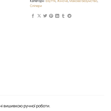
Категорії:
Взуття
,
Жіноче
,
Макове безумство
,
Сліпери
ені вишивкою ручної роботи.