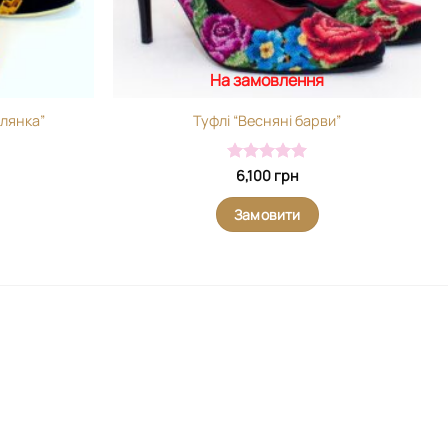
На замовлення
лянка”
Туфлі “Весняні барви”
Оцінено в
6,100
грн
5
з 5
Замовити