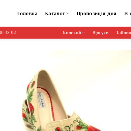
Головна
Каталог
Пропозиція дня
В 
Колекції
Відгуки
Таблиц
690-48-02