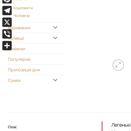
Pinterest
Комплекти
Чоловіче
Telegram
Вишиванки
X
Колекціі
Viber
Новинки
Поділитися
Популярне
Пропозиція дня
Сумки
Легенькі
Опис