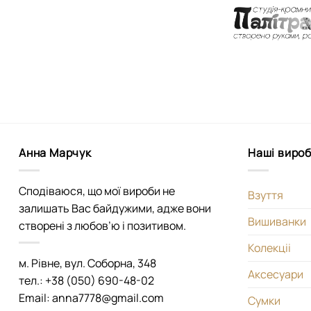
Анна Марчук
Наші виро
Сподіваюся, що мої вироби не
Взуття
залишать Вас байдужими, адже вони
Вишиванки
створені з любов’ю і позитивом.
Колекціі
м. Рівне, вул. Соборна, 348
Аксесуари
тел.: +38 (050) 690-48-02
Email: anna7778@gmail.com
Сумки