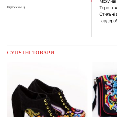
Можливі 
Термін в
Відгуки (0)
Стильні 
гардероб
СУПУТНІ ТОВАРИ
Додати
виріб у
вибране