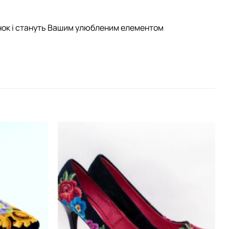
лянок і стануть Вашим улюбленим елементом
Додати
Додати
виріб у
виріб у
вибране
вибране