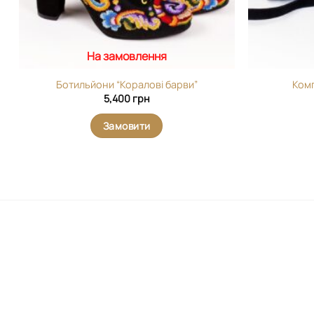
На замовлення
Ботильйони “Коралові барви”
Комп
5,400
грн
Замовити