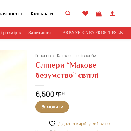
наявності
Контакти
і розмірів
Запитання
AR
BN
ZH-CN
EN
FR
DE
IT
ES
UK
Головна
»
Каталог – всі вироби
Сліпери “Макове
Додати
безумство” світлі
виріб у
вибране
6,500
грн
Замовити
Додати виріб у вибране