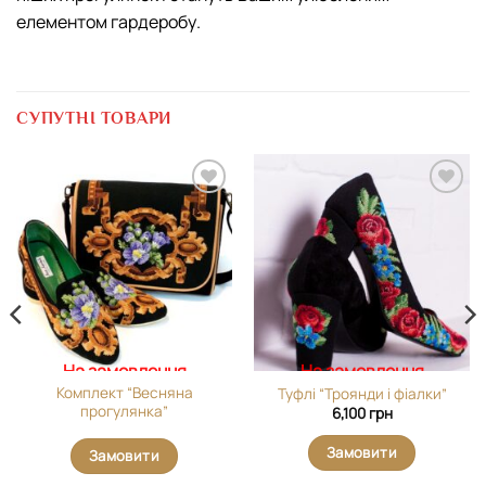
елементом гардеробу.
СУПУТНІ ТОВАРИ
Додати
Додати
виріб у
виріб у
вибране
вибране
На замовлення
На замовлення
Комплект “Весняна
Туфлі “Троянди і фіалки”
прогулянка”
6,100
грн
Замовити
Замовити