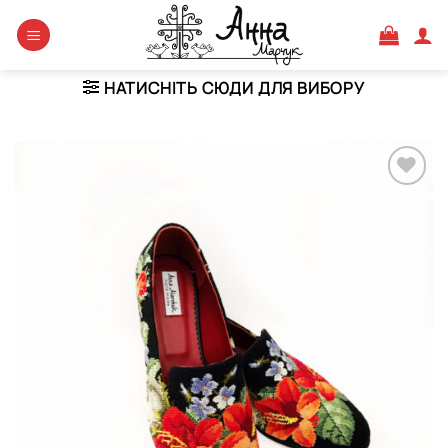
Skip
to
content
НАТИСНІТЬ СЮДИ ДЛЯ ВИБОРУ
Додати
виріб у
вибране