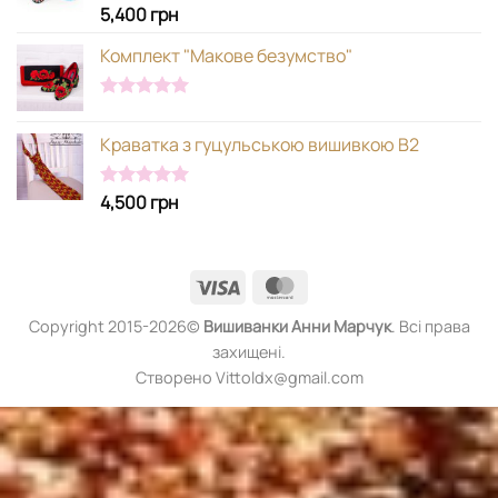
5,400
грн
Оцінено в
5.00
з 5
Комплект "Макове безумство"
Оцінено в
5.00
з 5
Краватка з гуцульською вишивкою В2
4,500
грн
Оцінено в
5.00
з 5
Visa
MasterCard
Copyright 2015-2026©
Вишиванки
Анни Марчук
. Всі права
захищені.
Створено Vittoldx@gmail.com