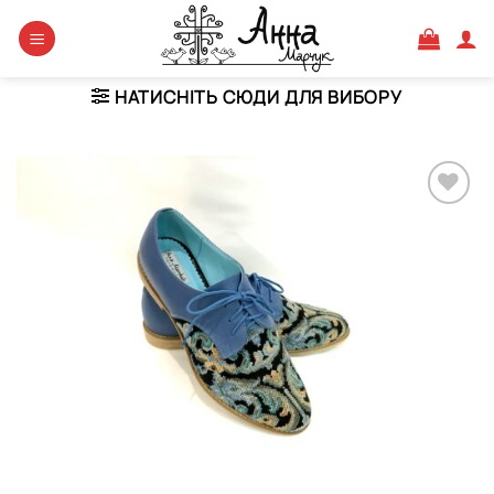
Skip
to
content
НАТИСНІТЬ СЮДИ ДЛЯ ВИБОРУ
Додати
виріб у
вибране