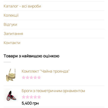
Каталог – всі вироби
Колекції
Відгуки
Запитання
Контакти
Товари з найвищою оцінкою
Комплект "Чайна троянда"
Оцінено в
5.00
з 5
Броги з геометричним орнаментом
5,400
грн
Оцінено в
5.00
з 5