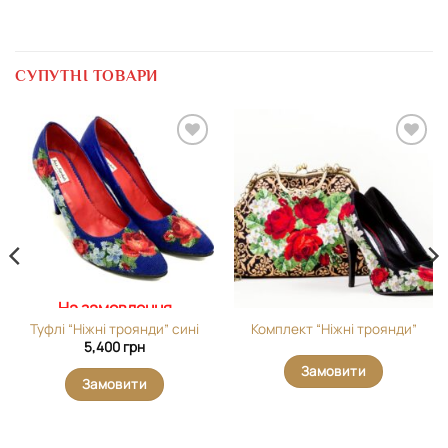
СУПУТНІ ТОВАРИ
Додати
Додати
виріб у
виріб у
вибране
вибране
На замовлення
Туфлі “Ніжні троянди” сині
Комплект “Ніжні троянди”
5,400
грн
Замовити
Замовити