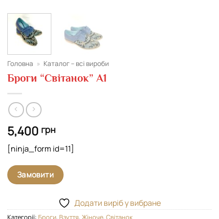
Головна
»
Каталог – всі вироби
Броги “Світанок” А1
5,400
грн
[ninja_form id=11]
Замовити
Додати виріб у вибране
Категорії:
Броги
,
Взуття
,
Жіноче
,
Світанок