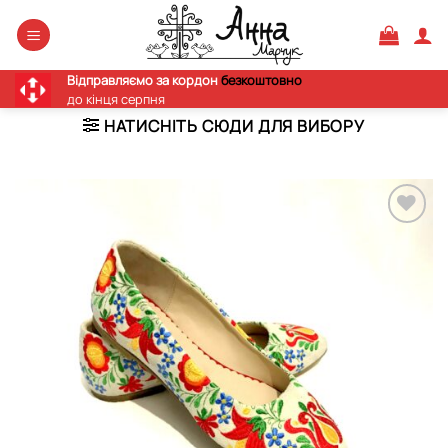
Skip
to
content
Відправляємо за кордон
безкоштовно
до кінця серпня
НАТИСНІТЬ СЮДИ ДЛЯ ВИБОРУ
Додати
виріб у
вибране