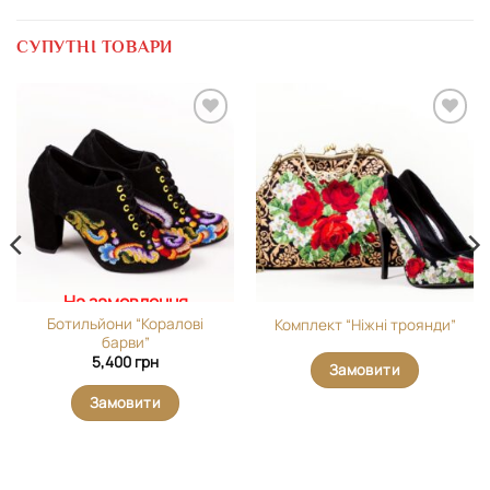
СУПУТНІ ТОВАРИ
Додати
Додати
виріб у
виріб у
вибране
вибране
На замовлення
Ботильйони “Коралові
Комплект “Ніжні троянди”
барви”
5,400
грн
Замовити
Замовити