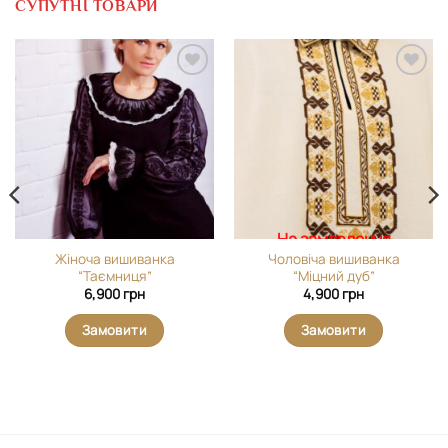
СУПУТНІ ТОВАРИ
Додати
Додати
виріб у
виріб у
вибране
вибране
На замовлення
Жіноча вишиванка
Чоловіча вишиванка
“Таємниця”
“Міцний дуб”
6,900
грн
4,900
грн
Замовити
Замовити