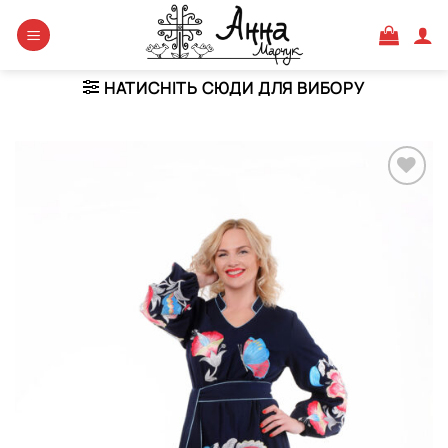
Skip
to
content
НАТИСНІТЬ СЮДИ ДЛЯ ВИБОРУ
Додати
виріб у
вибране