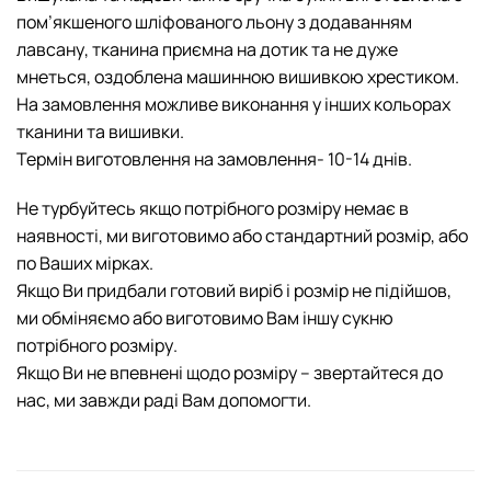
пом’якшеного шліфованого льону з додаванням
лавсану, тканина приємна на дотик та не дуже
мнеться, оздоблена машинною вишивкою хрестиком.
На замовлення можливе виконання у інших кольорах
тканини та вишивки.
Термін виготовлення на замовлення- 10-14 днів.
Не турбуйтесь якщо потрібного розміру немає в
наявності, ми виготовимо або стандартний розмір, або
по Ваших мірках.
Якщо Ви придбали готовий виріб і розмір не підійшов,
ми обміняємо або виготовимо Вам іншу cукню
потрібного розміру.
Якщо Ви не впевнені щодо розміру – звертайтеся до
нас, ми завжди раді Вам допомогти.