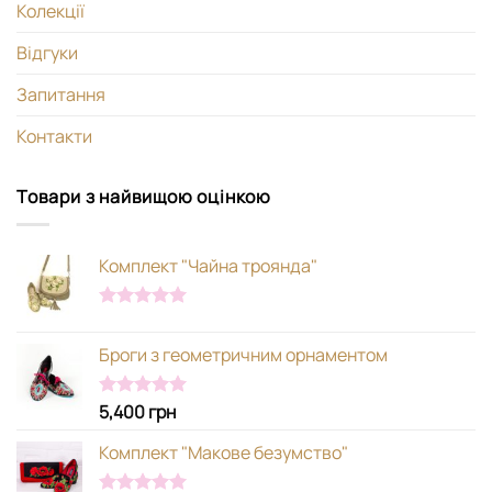
Колекції
Відгуки
Запитання
Контакти
Товари з найвищою оцінкою
Комплект "Чайна троянда"
Оцінено в
5.00
з 5
Броги з геометричним орнаментом
5,400
грн
Оцінено в
5.00
з 5
Комплект "Макове безумство"