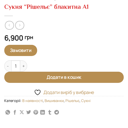
Сукня “Рішельє” блакитна А1
6,900
грн
Замовити
Сукня "Рішельє" блакитна А1 кількість
Додати в кошик
Додати виріб у вибране
Категорії:
В наявності
,
Вишиванки
,
Рішельє
,
Сукні