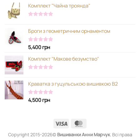
Комплект "Чайна троянда"
Оцінено в
5.00
з 5
Броги з геометричним орнаментом
5,400
грн
Оцінено в
5.00
з 5
Комплект "Макове безумство"
Оцінено в
5.00
з 5
Краватка з гуцульською вишивкою В2
4,500
грн
Оцінено в
5.00
з 5
Visa
MasterCard
Copyright 2015-2026©
Вишиванки
Анни Марчук
. Всі права