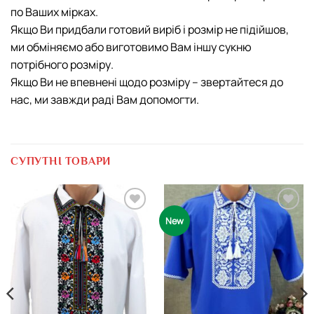
по Ваших мірках.
Якщо Ви придбали готовий виріб і розмір не підійшов,
ми обміняємо або виготовимо Вам іншу cукню
потрібного розміру.
Якщо Ви не впевнені щодо розміру – звертайтеся до
нас, ми завжди раді Вам допомогти.
СУПУТНІ ТОВАРИ
Додати
Додати
New
виріб у
виріб у
вибране
вибране