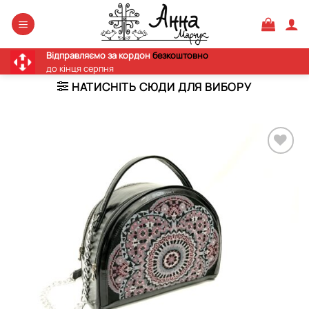
Skip
to
content
Відправляємо за кордон
безкоштовно
до кінця серпня
НАТИСНІТЬ СЮДИ ДЛЯ ВИБОРУ
Додати
виріб у
вибране