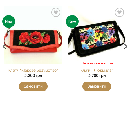
Додати
Додати
New
New
виріб у
виріб у
вибране
вибране
На замовлення
Клатч “Макове безумство”
Клатч “Людмила”
3,200
грн
3,700
грн
Замовити
Замовити