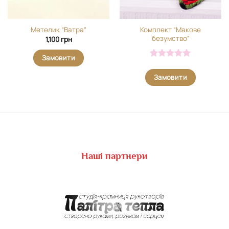
Комплект “Макове
Метелик “Ватра”
безумство”
1,100
грн
Замовити
Оцінено в
5
з 5
Замовити
Наші партнери