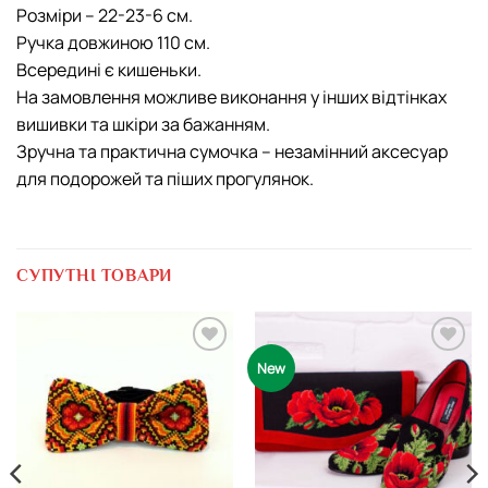
Розміри – 22-23-6 см.
Ручка довжиною 110 см.
Всередині є кишеньки.
На замовлення можливе виконання у інших відтінках
вишивки та шкіри за бажанням.
Зручна та практична сумочка – незамінний аксесуар
для подорожей та піших прогулянок.
СУПУТНІ ТОВАРИ
Додати
Додати
New
виріб у
виріб у
вибране
вибране