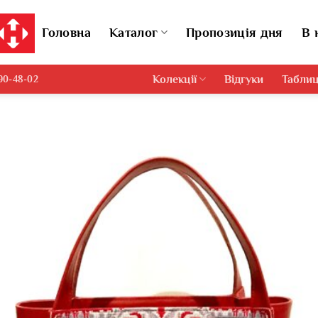
Головна
Каталог
Пропозиція дня
В 
Колекції
Відгуки
Таблиц
690-48-02