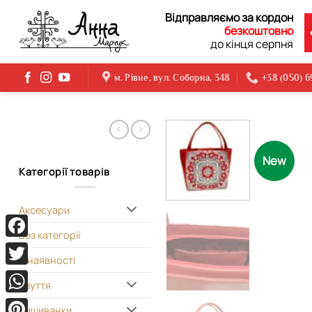
Skip
Відправляємо за кордон
to
безкоштовно
content
до кінця серпня
м. Рівне, вул. Соборна, 348
+38 (050) 
New
Категорії товарів
Аксесуари
Без категорії
Facebook
В наявності
Twitter
Взуття
WhatsApp
Вишиванки