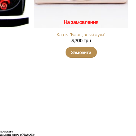
На замовлення
Клатч “Борщівські ружі”
3,700
грн
Замовити