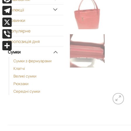
Pinterest
Колекціі
Telegram
Новинки
Популярне
X
Пропозиція дня
Viber
Сумки
Поділитися
Cумки з фермуарами
Kлатчі
Великі сумки
Рюкзаки
Середні сумки