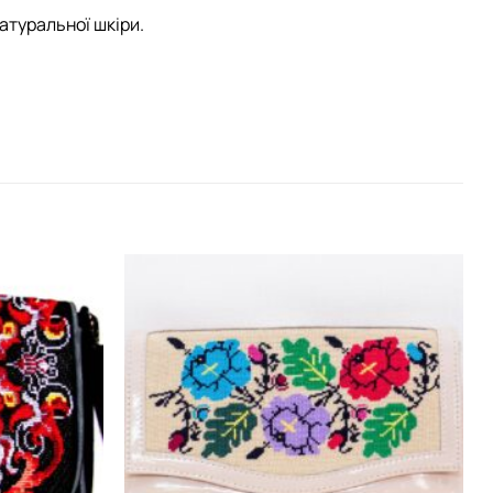
атуральної шкіри.
Додати
Додати
виріб у
виріб у
вибране
вибране