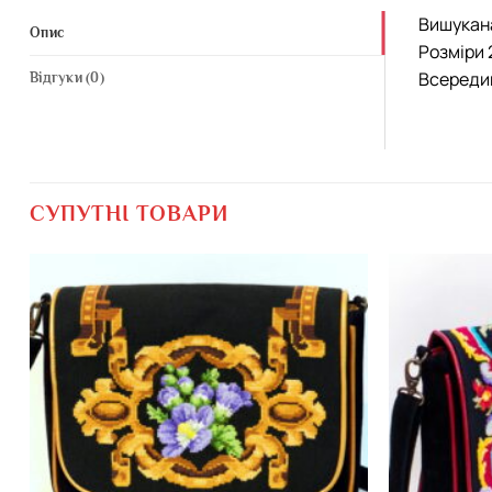
Вишукана
Опис
Розміри 
Всередин
Відгуки (0)
СУПУТНІ ТОВАРИ
Додати
виріб у
вибране