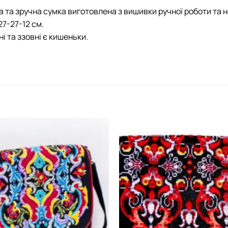
 та зручна сумка виготовлена з вишивки ручної роботи та н
27-27-12 см.
і та ззовні є кишеньки.
Додати
виріб у
вибране