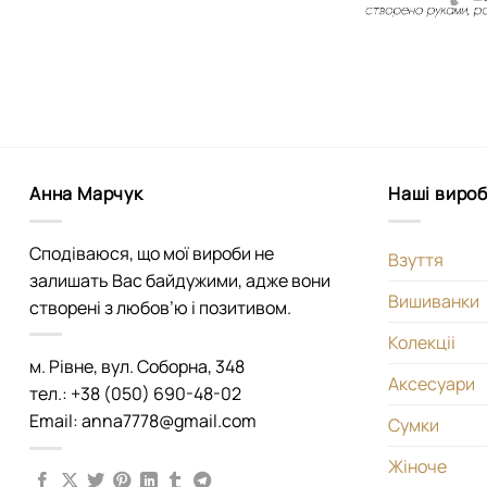
Анна Марчук
Наші виро
Сподіваюся, що мої вироби не
Взуття
залишать Вас байдужими, адже вони
Вишиванки
створені з любов’ю і позитивом.
Колекціі
м. Рівне, вул. Соборна, 348
Аксесуари
тел.: +38 (050) 690-48-02
Email: anna7778@gmail.com
Сумки
Жіноче