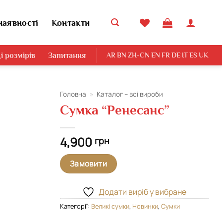
наявності
Контакти
і розмірів
Запитання
AR
BN
ZH-CN
EN
FR
DE
IT
ES
UK
Головна
»
Каталог – всі вироби
Сумка “Ренесанс”
Додати
виріб у
вибране
4,900
грн
Замовити
Додати виріб у вибране
Категорії:
Великі сумки
,
Новинки
,
Сумки