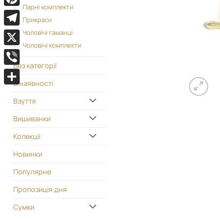
Парні комплекти
Pinterest
Прикраси
Telegram
Чоловічі гаманці
Чоловічі комплекти
X
Без категорії
Viber
В наявності
Поділитися
Взуття
Вишиванки
Колекціі
Новинки
Популярне
Пропозиція дня
Сумки