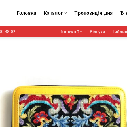
Головна
Каталог
Пропозиція дня
В 
Колекції
Відгуки
Таблиц
690-48-02