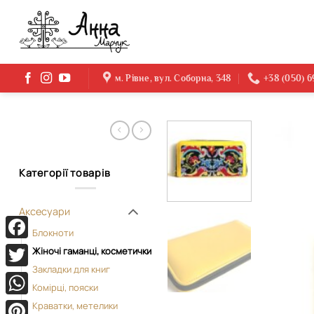
Skip
to
content
м. Рівне, вул. Соборна, 348
+38 (050) 
Категорії товарів
Аксесуари
Блокноти
Facebook
Жіночі гаманці, косметички
Закладки для книг
Twitter
Комірці, пояски
WhatsApp
Краватки, метелики