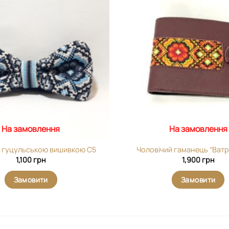
Додати
виріб у
вибране
На замовлення
На замовлення
з гуцульською вишивкою С5
Чоловічий гаманець “Ватр
1,100
грн
1,900
грн
Замовити
Замовити