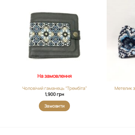
Додати
виріб у
вибране
На замовлення
Чоловічий гаманець “Трембіта”
Метелик 
1,900
грн
Замовити