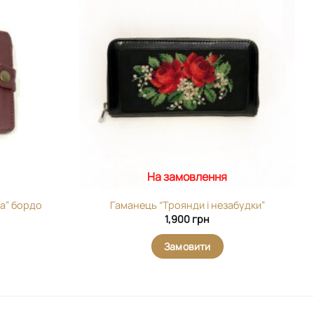
Додати
Додати
виріб у
виріб у
вибране
вибране
На замовлення
а” бордо
Гаманець “Троянди і незабудки”
1,900
грн
Замовити