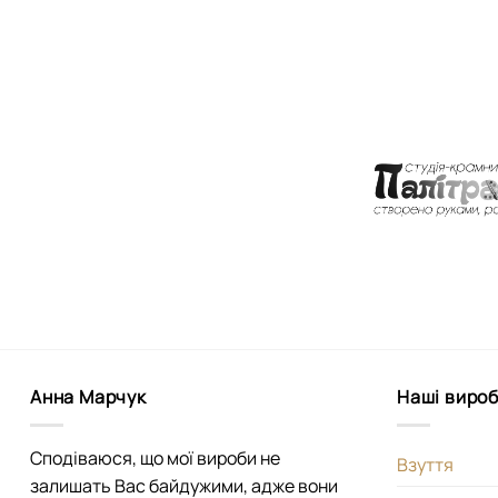
Анна Марчук
Наші виро
Сподіваюся, що мої вироби не
Взуття
залишать Вас байдужими, адже вони