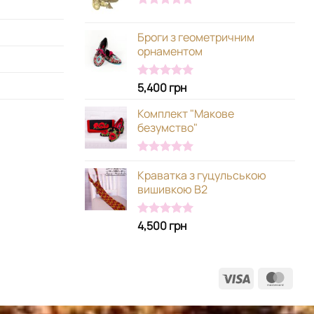
Оцінено в
5.00
з 5
Броги з геометричним
орнаментом
5,400
грн
Оцінено в
5.00
з 5
Комплект "Макове
безумство"
Оцінено в
Краватка з гуцульською
5.00
з 5
вишивкою В2
4,500
грн
Оцінено в
5.00
з 5
Visa
Mast