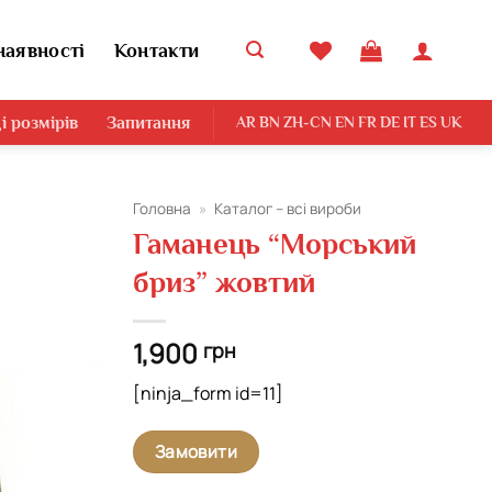
наявності
Контакти
і розмірів
Запитання
AR
BN
ZH-CN
EN
FR
DE
IT
ES
UK
Головна
»
Каталог – всі вироби
Гаманець “Морський
Додати
бриз” жовтий
виріб у
вибране
1,900
грн
[ninja_form id=11]
Замовити