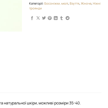
Категорії:
Босоніжки, мюлі
,
Взуття
,
Жіноче
,
Ніжні
троянди
 та натуральної шкіри, можливі розміри 35-40.