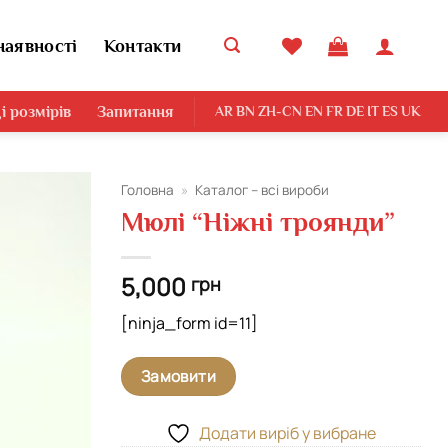
наявності
Контакти
і розмірів
Запитання
AR
BN
ZH-CN
EN
FR
DE
IT
ES
UK
Головна
»
Каталог – всі вироби
Мюлі “Ніжні троянди”
Додати
виріб у
вибране
5,000
грн
[ninja_form id=11]
Замовити
Додати виріб у вибране