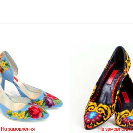
Додати
виріб у
вибране
На замовлення
На замовлення