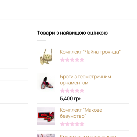
Товари з найвищою оцінкою
Комплект "Чайна троянда"
Оцінено в
5.00
з 5
Броги з геометричним
орнаментом
5,400
грн
Оцінено в
5.00
з 5
Комплект "Макове
безумство"
Оцінено в
Краватка з гуцульською
5.00
з 5