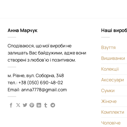
Анна Марчук
Наші виро
Сподіваюся, що мої вироби не
Взуття
залишать Вас байдужими, адже вони
Вишиванки
створені з любов’ю і позитивом.
Колекціі
м. Рівне, вул. Соборна, 348
Аксесуари
тел.: +38 (050) 690-48-02
Email: anna7778@gmail.com
Сумки
Жіноче
Комплекти
Чоловіче