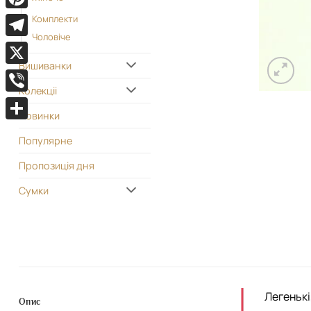
Pinterest
Комплекти
Чоловіче
Telegram
Вишиванки
X
Колекціі
Viber
Новинки
Поділитися
Популярне
Пропозиція дня
Сумки
Легенькі
Опис