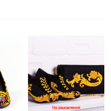
Додати
Додати
виріб у
виріб у
вибране
вибране
На замовлення