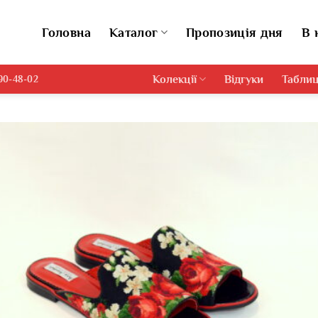
Головна
Каталог
Пропозиція дня
В 
Колекції
Відгуки
Таблиц
690-48-02